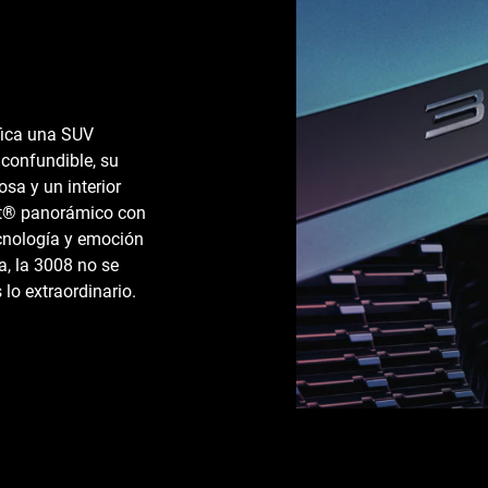
fica una SUV
confundible, su
osa y un interior
pit® panorámico con
ecnología y emoción
a, la 3008 no se
lo extraordinario.