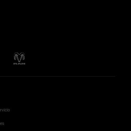
rvicio
nes