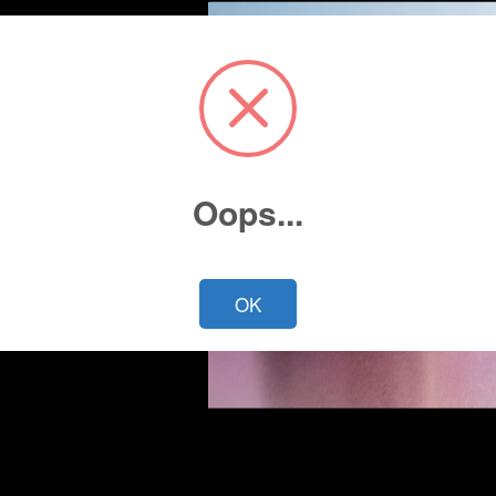
Oops...
Cotiza ahora
OK