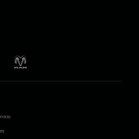
rvicio
nes