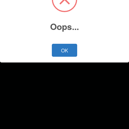
Oops...
OK