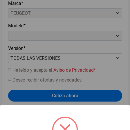
Marca*
Modelo*
Versión*
He leído y acepto el
Aviso de Privacidad*
Deseo recibir ofertas y novedades.
Cotiza ahora