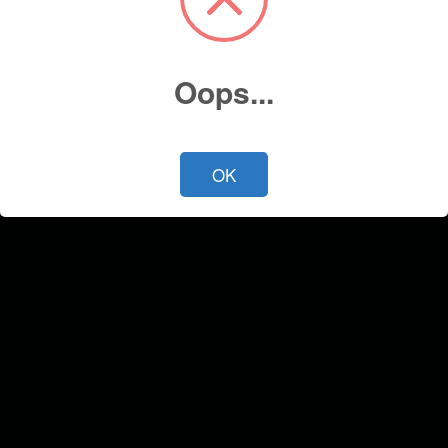
Oops...
OK