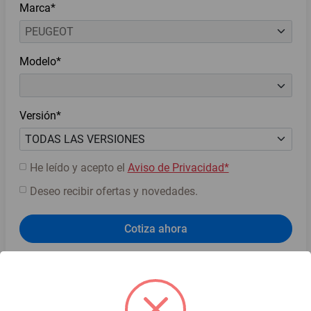
Marca*
Modelo*
Versión*
He leído y acepto el
Aviso de Privacidad*
Deseo recibir ofertas y novedades.
Cotiza ahora