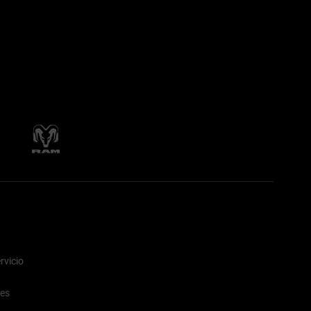
rvicio
nes