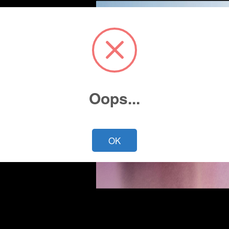
Oops...
Cotiza ahora
OK