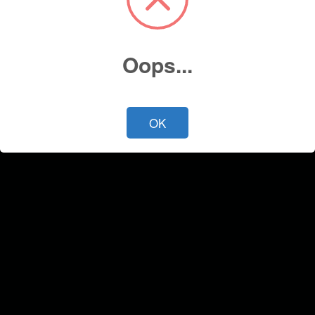
Oops...
OK