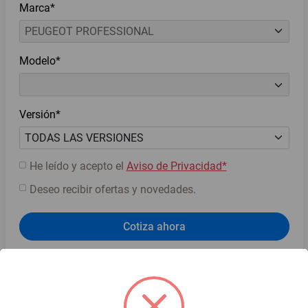
Marca*
Modelo*
Versión*
He leído y acepto el
Aviso de Privacidad*
Deseo recibir ofertas y novedades.
Cotiza ahora