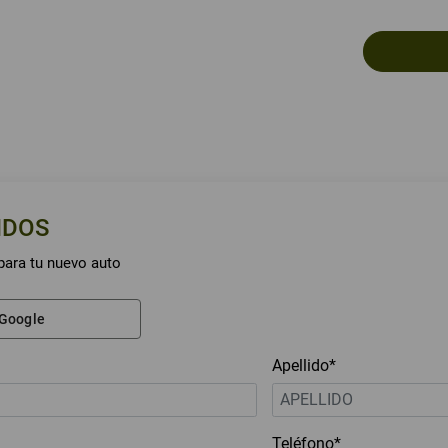
NDOS
para tu nuevo auto
 Google
Apellido*
Teléfono*