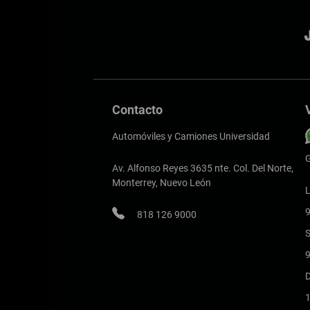
Contacto
Automóviles y Camiones Universidad
G
Av. Alfonso Reyes 3635 nte. Col. Del Norte,
Monterrey, Nuevo León
L
9
818 126 9000
9
1