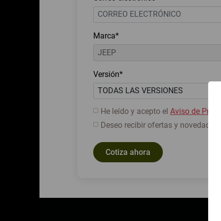
Marca*
Versión*
He leído y acepto el
Aviso de Priva
Deseo recibir ofertas y novedades.
Cotiza ahora