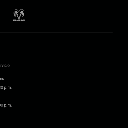
rvicio
nes
:30 p.m.
:00 p.m.