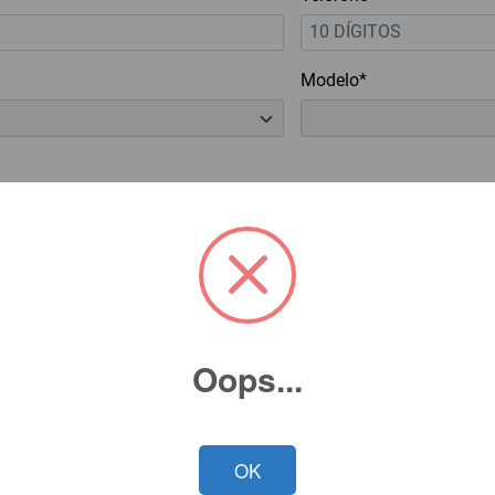
Modelo*
cidad*
Oops...
OK