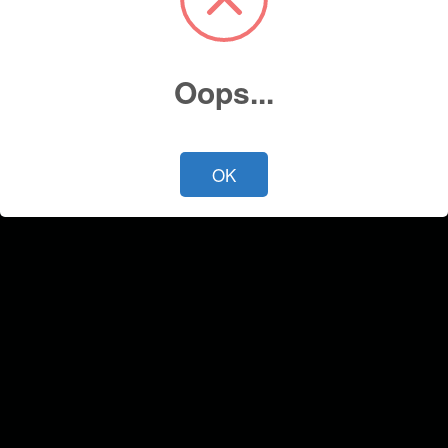
Oops...
OK