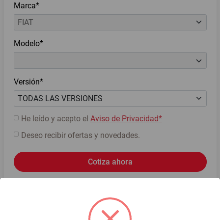
Marca*
Modelo*
Versión*
He leído y acepto el
Aviso de Privacidad*
Deseo recibir ofertas y novedades.
Cotiza ahora