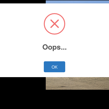
Oops...
Cotiza ahora
OK