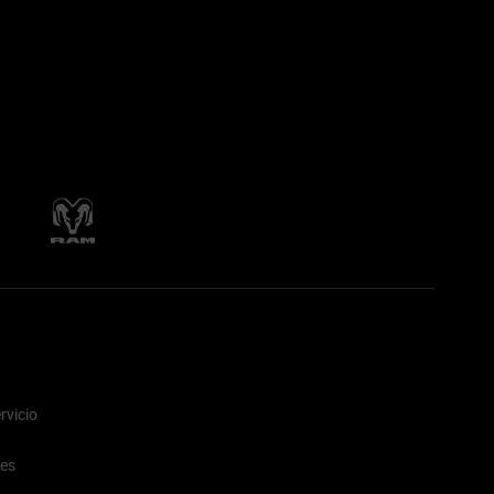
rvicio
nes