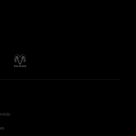
rvicio
nes