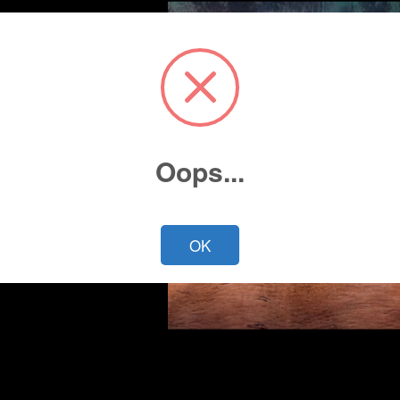
Oops...
Cotiza ahora
OK