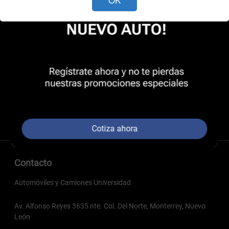
Cotiza ahora
Contacto
Automóviles y Camiones Universidad
Av. Alfonso Reyes 3635 nte. Col. Del Norte, Monterrey, Nuevo
León