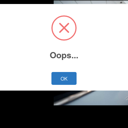
Oops...
Cotiza ahora
OK