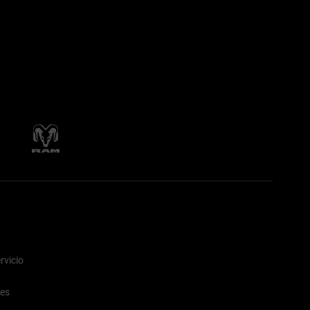
rvicio
nes