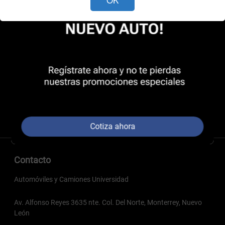
Cotiza ahora
Contacto
Automóviles y Camiones Universidad
Av. Alfonso Reyes 3635 nte. Col. Del Norte, Monterrey, Nuevo
León