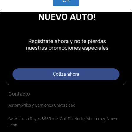
Cotiza ahora
Contacto
Automóviles y Camiones Universidad
Av. Alfonso Reyes 3635 nte. Col. Del Norte, Monterrey, Nuevo
León