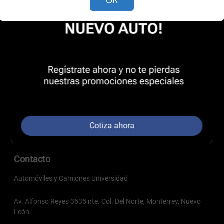
Cotiza ahora
Contacto
Automóviles y Camiones Universidad
Av. Alfonso Reyes 3635 nte. Col. Del Norte, Monterrey, Nuevo
León