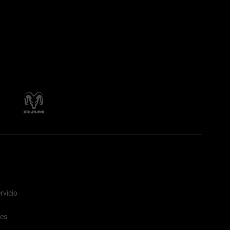
rvicio
nes