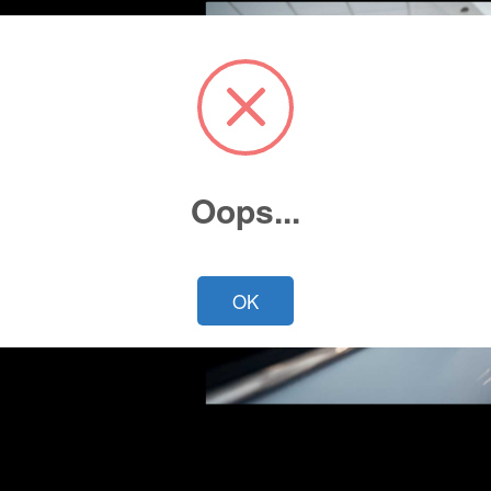
Oops...
Cotiza ahora
OK