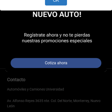
Cotiza ahora
Contacto
Automóviles y Camiones Universidad
Av. Alfonso Reyes 3635 nte. Col. Del Norte, Monterrey, Nuevo
León