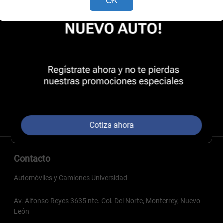
Cotiza ahora
Contacto
Automóviles y Camiones Universidad
Av. Alfonso Reyes 3635 nte. Col. Del Norte, Monterrey, Nuevo
León