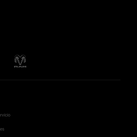
rvicio
nes