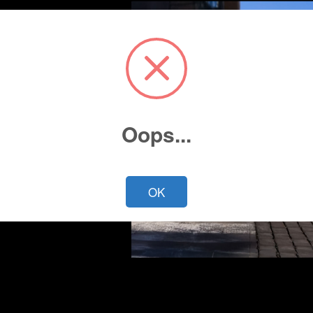
Oops...
Cotiza ahora
OK