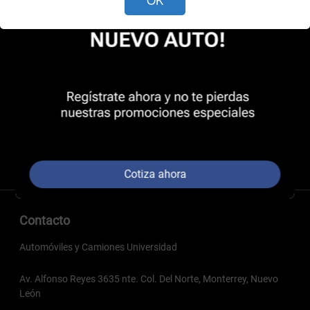
Cotiza ahora
Contacto
Automóviles y Camiones Universidad
Av. Alfonso Reyes 3635 nte. Col. Del Norte, Monterrey, Nuevo
León