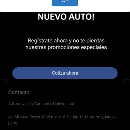
Cotiza ahora
Contacto
Automóviles y Camiones Universidad
Av. Alfonso Reyes 3635 nte. Col. Del Norte, Monterrey, Nuevo
León