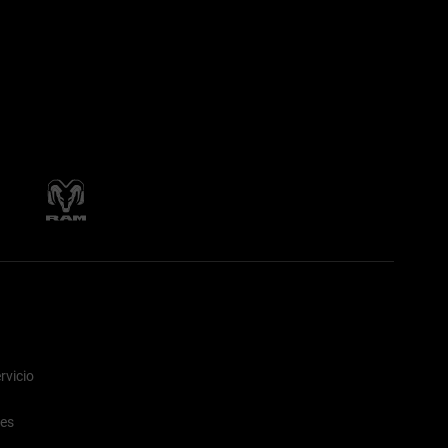
rvicio
nes