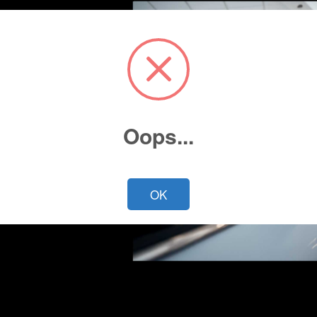
Oops...
Cotiza ahora
OK