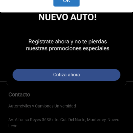
Cotiza ahora
Contacto
Automóviles y Camiones Universidad
Av. Alfonso Reyes 3635 nte. Col. Del Norte, Monterrey, Nuevo
León