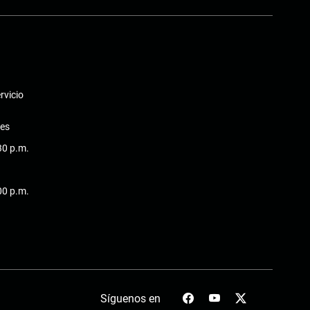
rvicio
nes
:30 p.m.
:00 p.m.
Síguenos en