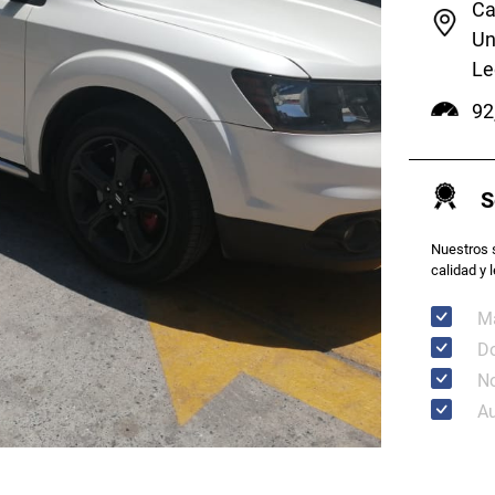
Ca
Un
Le
92
S
Nuestros 
calidad y 
Má
Do
N
Au