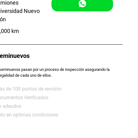
miones
iversidad Nuevo
ón
,000 km
eminuevos
seminuevos pasan por un proceso de inspección asegurando la
legalidad de cada uno de ellos.
s de 100 puntos de revisión
cumentos Verificados
o adeudos
to en optimas condiciones