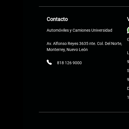
Contacto
Automóviles y Camiones Universidad
G
Av. Alfonso Reyes 3635 nte. Col. Del Norte,
Monterrey, Nuevo León
L
9
818 126 9000
9
1